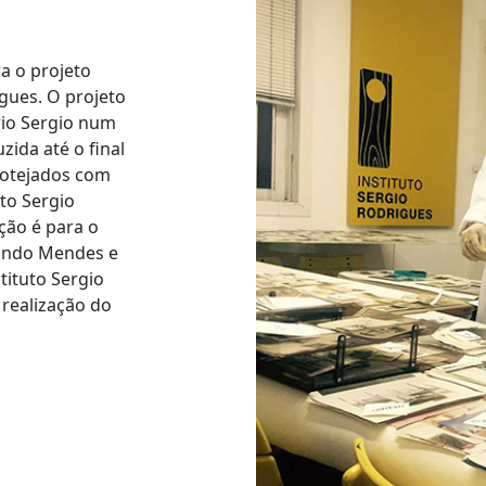
a o projeto
igues. O projeto
rio Sergio num
zida até o final
cotejados com
to Sergio
ção é para o
nando Mendes e
tituto Sergio
 realização do