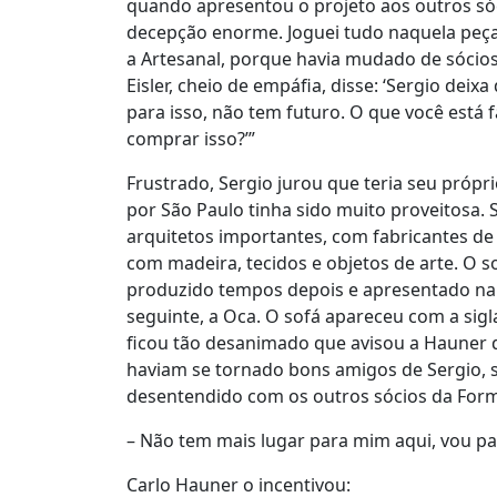
quando apresentou o projeto aos outros sóc
decepção enorme. Joguei tudo naquela peça, 
a Artesanal, porque havia mudado de sócios
Eisler, cheio de empáfia, disse: ‘Sergio dei
para isso, não tem futuro. O que você está 
comprar isso?’”
Frustrado, Sergio jurou que teria seu própr
por São Paulo tinha sido muito proveitosa.
arquitetos importantes, com fabricantes de
com madeira, tecidos e objetos de arte. O s
produzido tempos depois e apresentado na l
seguinte, a Oca. O sofá apareceu com a si
ficou tão desanimado que avisou a Hauner qu
haviam se tornado bons amigos de Sergio, s
desentendido com os outros sócios da Form
– Não tem mais lugar para mim aqui, vou par
Carlo Hauner o incentivou: