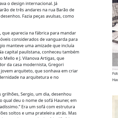
va o design internacional. Já
rão de três andares na rua Barão de
s desenhos. Fazia peças avulsas, como
, que aparecia na fábrica para mandar
 móveis considerados de vanguarda para
rgio manteve uma amizade que incluía
a capital paulistana, conheceu também
 Mello e J. Vilanova Artigas, que
dor da casa modernista, Gregori
 jovem arquiteto, que sonhava em criar
Fot
ernidade na arquitetura e no
Hau
s grilhões, Sergio, um dia, desenhou
o qual deu o nome de sofá Hauner, em
díssimo.” Era um sofá com estrutura
es soltos e uma prateleira atrás. Mas