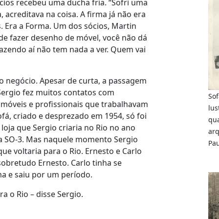
ios recebeu uma ducha fria. “Sofri uma
acreditava na coisa. A firma já não era
. Era a Forma. Um dos sócios, Martin
xa de fazer desenho de móvel, você não dá
fazendo aí não tem nada a ver. Quem vai
io negócio. Apesar de curta, a passagem
 Sergio fez muitos contatos com
Sof
 móveis e profissionais que trabalhavam
lus
ofá, criado e desprezado em 1954, só foi
qua
oja que Sergio criaria no Rio no ano
arq
gla SO-3. Mas naquele momento Sergio
Pau
e voltaria para o Rio. Ernesto e Carlo
obretudo Ernesto. Carlo tinha se
a e saiu por um período.
a o Rio – disse Sergio.