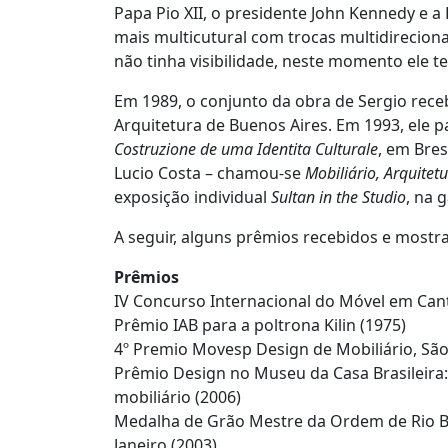
Papa Pio XII, o presidente John Kennedy e a
mais multicutural com trocas multidireciona
não tinha visibilidade, neste momento ele t
Em 1989, o conjunto da obra de Sergio receb
Arquitetura de Buenos Aires. Em 1993, ele 
Costruzione de uma Identita Culturale
, em Bres
Lucio Costa – chamou-se
Mobiliário, Arquite
exposição individual
Sultan in the Studio
, na 
A seguir, alguns prêmios recebidos e mostra
Prêmios
IV Concurso Internacional do Móvel em Cantu
Prêmio IAB para a poltrona Kilin (1975)
4º Premio Movesp Design de Mobiliário, São
Prêmio Design no Museu da Casa Brasileira: 
mobiliário (2006)
Medalha de Grão Mestre da Ordem de Rio Br
Janeiro (2003)