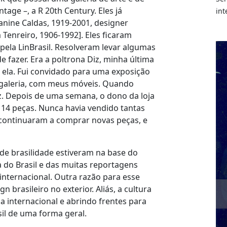
age –, a R 20th Century. Eles já
int
anine Caldas, 1919-2001, designer
 Tenreiro, 1906-1992]. Eles ficaram
ela LinBrasil. Resolveram levar algumas
 fazer. Era a poltrona Diz, minha última
or ela. Fui convidado para uma exposição
a galeria, com meus móveis. Quando
 Diz. Depois de uma semana, o dono da loja
14 peças. Nunca havia vendido tantas
s continuaram a comprar novas peças, e
 de brasilidade estiveram na base do
 do Brasil e das muitas reportagens
internacional. Outra razão para esse
n brasileiro no exterior. Aliás, a cultura
a internacional e abrindo frentes para
il de uma forma geral.