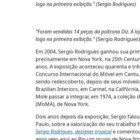
logo na primeira exibição.” (Sergio Rodrigues)
“Foram vendidas 14 peças da poltrona Diz. A lo
logo na primeira exibição.”
(Sergio Rodrigues)
Em 2004, Sergio Rodrigues ganhou sua prime
precisamente em Nova York, na 25th Century, 
anos. A exposição aconteceu quarenta e trê
Concurso Internacional do Móvel em Cantu, n
sendo redescoberto, depois de seus móveis 
Brazilian Interiors, em Carmel, na Califórnia
Mole passar a integrar, em 1974, a coleçã
(MoMA), de Nova York.
Dois anos depois da exposição, Sergio falou 
Paulo, sobre a valorização do seu trabalho fo
Sergio Rodrigues, designer tropical
e comentou 
anos veio aqui ao Rio um grupo de Nova Yor