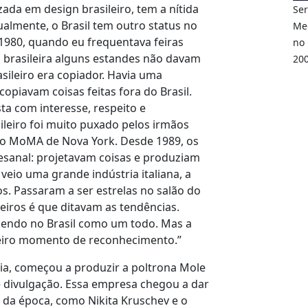
izada em design brasileiro, tem a nítida
Ser
almente, o Brasil tem outro status no
Me
 1980, quando eu frequentava feiras
no 
ta brasileira alguns estandes não davam
200
asileiro era copiador. Havia uma
opiavam coisas feitas fora do Brasil.
ta com interesse, respeito e
sileiro foi muito puxado pelos irmãos
o MoMA de Nova York. Desde 1989, os
sanal: projetavam coisas e produziam
veio uma grande indústria italiana, a
os. Passaram a ser estrelas no salão do
eiros é que ditavam as tendências.
cendo no Brasil como um todo. Mas a
meiro momento de reconhecimento.”
lia, começou a produzir a poltrona Mole
e divulgação. Essa empresa chegou a dar
 da época, como Nikita Kruschev e o