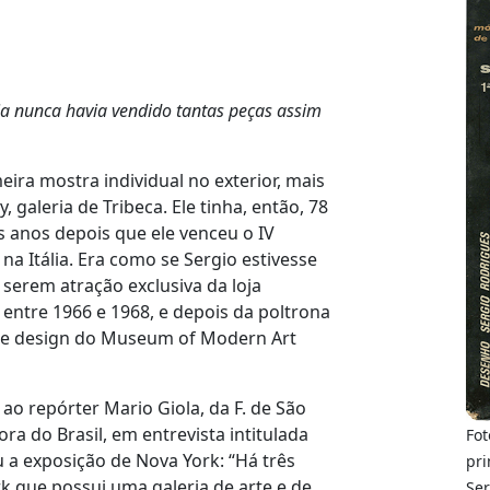
ja nunca havia vendido tantas peças assim
ira mostra individual no exterior, mais
galeria de Tribeca. Ele tinha, então, 78
s anos depois que ele venceu o IV
a Itália. Era como se Sergio estivesse
serem atração exclusiva da loja
, entre 1966 e 1968, e depois da poltrona
o de design do Museum of Modern Art
ao repórter Mario Giola, da F. de São
ra do Brasil, em entrevista intitulada
Fot
a exposição de Nova York: “Há três
pri
k que possui uma galeria de arte e de
Ser