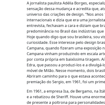
A jornalista paulista Adélia Borges, especial
sensação dessa mudança e acredita que, atu
universo das criações de design. “Nos anos
internacionais e dizia que era uma jornalis
entrevista, fechavam a cara e diziam que br
predominância no Brasil das indústrias que c
Hoje quando digo que sou brasileira, sou vis
curiosidade. Esse interesse pelo design bra
Campana, quando fizeram uma exposição n
Campana vinham produzindo em escala arte
por conta própria em baixíssima tiragem. Aí 
Edra, que passou a produzi-los e a divulgá-l
móvel de Milão. Nesse momento, dois brasil
Abriram caminho para o que estava aconte
premiação do Sergio, em 1961, foi um pri
Em 1961, a empresa Isa, de Bergamo, na Itá
e a rebatizou de Sheriff. Houve uma enorm
de presente a poltrona para personalidades