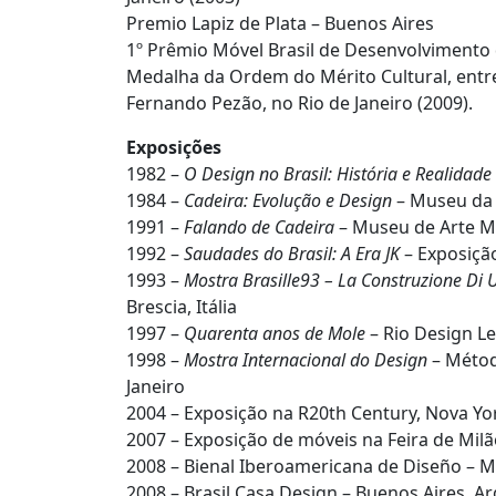
Premio Lapiz de Plata – Buenos Aires
1º Prêmio Móvel Brasil de Desenvolvimento 
Medalha da Ordem do Mérito Cultural, entr
Fernando Pezão, no Rio de Janeiro (2009).
Exposições
1982 –
O Design no Brasil: História e Realidade
1984 –
Cadeira: Evolução e Design
– Museu da C
1991 –
Falando de Cadeira
– Museu de Arte Mo
1992 –
Saudades do Brasil: A Era JK
– Exposição
1993 –
Mostra Brasille93 – La Construzione Di U
Brescia, Itália
1997 –
Quarenta anos de Mole
– Rio Design Le
1998 –
Mostra Internacional do Design
– Métod
Janeiro
2004 – Exposição na R20th Century, Nova Yo
2007 – Exposição de móveis na Feira de Milã
2008 – Bienal Iberoamericana de Diseño – M
2008 – Brasil Casa Design – Buenos Aires, Ar